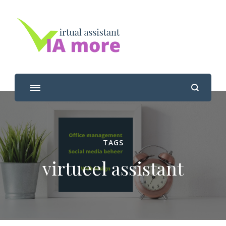
Viamore
Jouw virtual assistant
TAGS
virtueel assistant