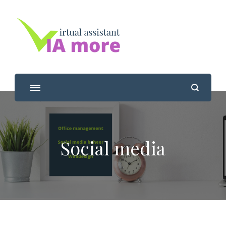
Viamore
Jouw virtual assistant
Social media