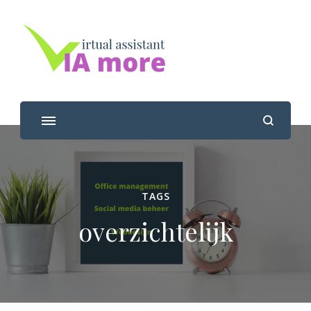
Viamore
Jouw virtual assistant
TAGS
overzichtelijk